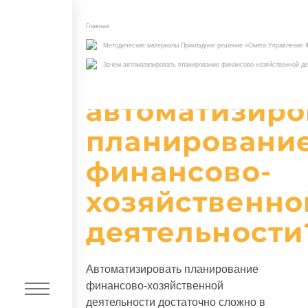
Главная
Методические материалы Прикладное решение «Омега:Управление
ПФУ
Зачем автоматизировать планирование финансово-хозяйственной д
Зачем
КОРП
автоматизиро
УФХД
ВУЗ
планировани
финансово-
хозяйственно
деятельности
Автоматизировать планирование
финансово-хозяйственной
деятельности достаточно сложно в