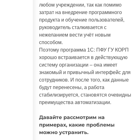
любом учреждении, так как помимо
затрат на внедрение программного
продукта и обучение пользователей,
руководитель сталкивается с
нежеланием вести учёт новым
способом.
Поэтому программа 1С: ПФУ ГУ КОРП
хорошо встраивается в действующую
8 (800) 551-43-05
систему организации – она имеет
pfu@omegafuture.ru
знакомый и привычный интерфейс для
сотрудников. И после того, как данные
191124,
будут перенесены, а работа
Санкт-Петербург
,
стабилизируется, становятся очевидны
Синопская наб.,
д.52, А
преимущества автоматизации.
© 2026 Omega
Давайте рассмотрим на
примерах, какие проблемы
можно устранить.